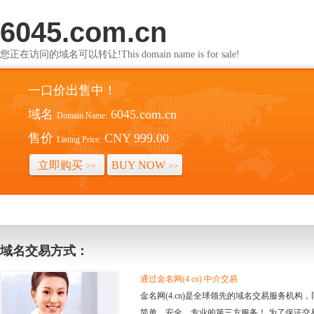
6045.com.cn
您正在访问的域名可以转让!This domain name is for sale!
一口价出售中！
域名
6045.com.cn
Domain Name:
售价
CNY 999.00
Listing Price:
立即购买
BUY NOW
>>
>>
域名交易方式：
通过金名网(4.cn) 中介交易
金名网(4.cn)是全球领先的域名交易服务机
简单、安全、专业的第三方服务！ 为了保证交