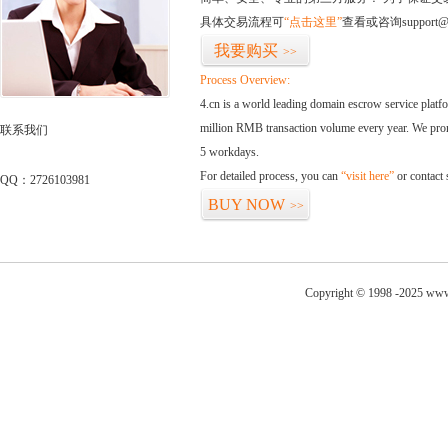
具体交易流程可
“点击这里”
查看或咨询support@
我要购买
>>
Process Overview:
4.cn is a world leading domain escrow service plat
million RMB transaction volume every year. We promi
联系我们
5 workdays.
For detailed process, you can
“visit here”
or contact
QQ：2726103981
BUY NOW
>>
Copyright © 1998 -2025 www